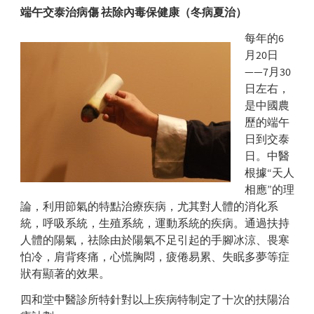
端午交泰治病傷 祛除內毒保健康（冬病夏治）
每年的6
月20日
——7月30
日左右，
是中國農
歷的端午
日到交泰
日。中醫
根據“天人
相應”的理
論，利用節氣的特點治療疾病，尤其對人體的消化系
統，呼吸系統，生殖系統，運動系統的疾病。通過扶持
人體的陽氣，祛除由於陽氣不足引起的手腳冰涼、畏寒
怕冷，肩背疼痛，心慌胸悶，疲倦易累、失眠多夢等症
狀有顯著的效果。
四和堂中醫診所特針對以上疾病特制定了十次的扶陽治