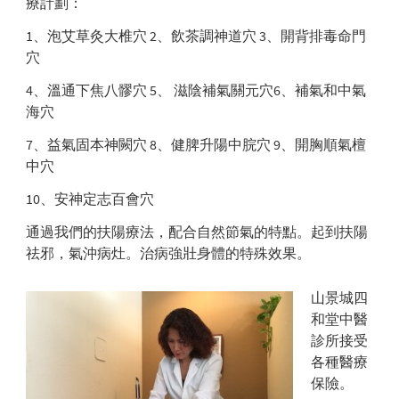
療計劃：
1、泡艾草灸大椎穴 2、飲茶調神道穴 3、開背排毒命門
穴
4、溫通下焦八髎穴 5、 滋陰補氣關元穴6、補氣和中氣
海穴
7、益氣固本神闕穴 8、健脾升陽中脘穴 9、開胸順氣檀
中穴
10、安神定志百會穴
通過我們的扶陽療法，配合自然節氣的特點。起到扶陽
祛邪，氣沖病灶。治病強壯身體的特殊效果。
山景城四
和堂中醫
診所接受
各種醫療
保險。