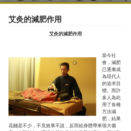
艾灸的減肥作用
艾灸的減肥作用
當今社
會，減肥
已逐漸成
為現代人
的追求目
標。而許
多人為此
用了各種
方法減
肥，結果
花錢是不少，不見效果不說，反而給身體帶來很大傷