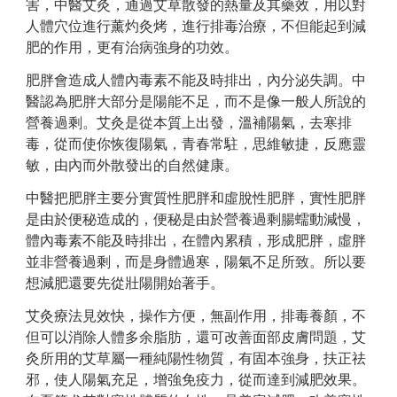
害，中醫艾灸，通過艾草散發的熱量及其藥效，用以對
人體穴位進行薰灼灸烤，進行排毒治療，不但能起到減
肥的作用，更有治病強身的功效。
肥胖會造成人體內毒素不能及時排出，內分泌失調。中
醫認為肥胖大部分是陽能不足，而不是像一般人所說的
營養過剩。艾灸是從本質上出發，溫補陽氣，去寒排
毒，從而使你恢復陽氣，青春常駐，思維敏捷，反應靈
敏，由內而外散發出的自然健康。
中醫把肥胖主要分實質性肥胖和虛脫性肥胖，實性肥胖
是由於便秘造成的，便秘是由於營養過剩腸蠕動減慢，
體內毒素不能及時排出，在體內累積，形成肥胖，虛胖
並非營養過剩，而是身體過寒，陽氣不足所致。所以要
想減肥還要先從壯陽開始著手。
艾灸療法見效快，操作方便，無副作用，排毒養顏，不
但可以消除人體多余脂肪，還可改善面部皮膚問題，艾
灸所用的艾草屬一種純陽性物質，有固本強身，扶正祛
邪，使人陽氣充足，增強免疫力，從而達到減肥效果。